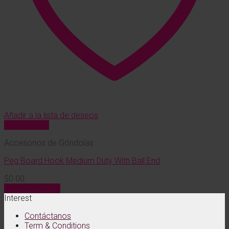
Añadir a la lista de deseos
Vista Rápida
Accesorios de Góndolas
Peg Board Hook Medium Duty With Ball End
$
0.00
Añadir al carrito
Interest
Contáctanos
Term & Conditions