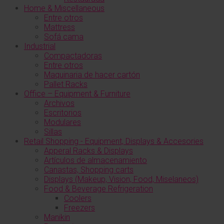
Home & Miscellaneous
Entre otros
Mattress
Sofá cama
Industrial
Compactadoras
Entre otros
Maquinaria de hacer cartón
Pallet Racks
Office – Equipment & Furniture
Archivos
Escritorios
Modulares
Sillas
Retail Shopping - Equipment, Displays & Accesories
Apperal Racks & Displays
Artículos de almacenamiento
Canastas, Shopping carts
Displays (Makeup, Vision, Food, Miselaneos)
Food & Beverage Refrigeration
Coolers
Freezers
Manikin