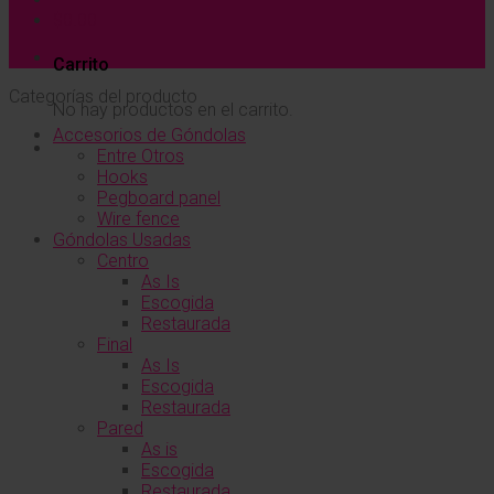
$
0.00
Carrito
Categorías del producto
No hay productos en el carrito.
Accesorios de Góndolas
Entre Otros
Hooks
Pegboard panel
Wire fence
Góndolas Usadas
Centro
As Is
Escogida
Restaurada
Final
As Is
Escogida
Restaurada
Pared
As is
Escogida
Restaurada