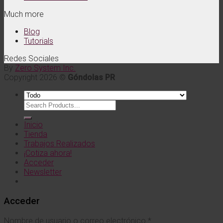
Much more
Blog
Tutorials
Redes Sociales
By
Zero System Inc.
Copyright 2026 ©
Góndolas PR
Buscar
por:
Inicio
Tienda
Trabajos Realizados
¡Cotiza ahora!
Acceder
Newsletter
Acceder
Nombre de usuario o correo electrónico
*