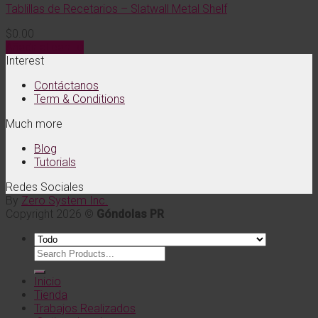
Tablillas de Recetarios – Slatwall Metal Shelf
$
0.00
Añadir al carrito
Interest
Contáctanos
Term & Conditions
Much more
Blog
Tutorials
Redes Sociales
By
Zero System Inc.
Copyright 2026 ©
Góndolas PR
Buscar
por:
Inicio
Tienda
Trabajos Realizados