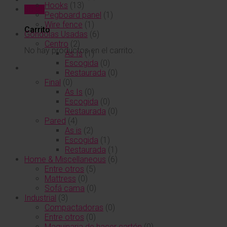
Hooks
(13)
$
0.00
Pegboard panel
(1)
Wire fence
(1)
Carrito
Góndolas Usadas
(6)
Centro
(2)
No hay productos en el carrito.
As Is
(1)
Escogida
(0)
Restaurada
(0)
Final
(0)
As Is
(0)
Escogida
(0)
Restaurada
(0)
Pared
(4)
As is
(2)
Escogida
(1)
Restaurada
(1)
Home & Miscellaneous
(6)
Entre otros
(5)
Mattress
(0)
Sofá cama
(0)
Industrial
(3)
Compactadoras
(0)
Entre otros
(0)
Maquinaria de hacer cartón
(0)