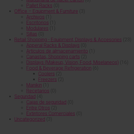
Pallet Racks
(0)
Office – Equipment & Furniture
(3)
Archivos
(1)
Escritorios
(1)
Modulares
(1)
Sillas
(0)
Retail Shopping - Equipment, Displays & Accesories
(23)
Apperal Racks & Displays
(0)
Artículos de almacenamiento
(1)
Canastas, Shopping carts
(2)
Displays (Makeup, Vision, Food, Miselaneos)
(16)
Food & Beverage Refrigeration
(6)
Coolers
(2)
Freezers
(2)
Manikin
(1)
Recetarios
(0)
Seguridad
(4)
Cajas de seguridad
(0)
Entre Otros
(2)
Extintores Comerciales
(0)
Uncategorized
(3)