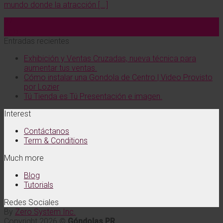
mundo donde la atracción [...]
27
Ago
Entradas recientes
Exhibición y Ventas Cruzadas, nueva técnica para
aumentar tus ventas.
Cómo instalar una Gondola de Centro | Video Provisto
por Lozier
Tú Tienda es Tú Presentación e imagen.
Interest
Contáctanos
Term & Conditions
Much more
Blog
Tutorials
Redes Sociales
By
Zero System Inc.
Copyright 2026 ©
Góndolas PR