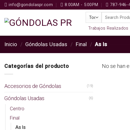
Skip
info@gondolaspr.com
8:00AM - 5:00PM
787-946-
to
Buscar
content
por:
Trabajos Realizados
Inicio
/
Góndolas Usadas
/
Final
/
As Is
Categorías del producto
No se han e
Accesorios de Góndolas
(19)
Góndolas Usadas
(6)
Centro
Final
As Is