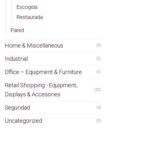
Escogida
Restaurada
Pared
Home & Miscellaneous
(6)
Industrial
(3)
Office – Equipment & Furniture
(3)
Retail Shopping - Equipment,
(23)
Displays & Accesories
Seguridad
(4)
Uncategorized
(3)